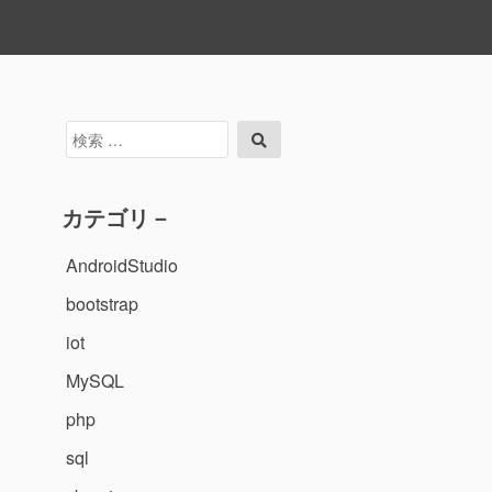
検
検
索
索
対
象:
カテゴリ－
AndroidStudio
bootstrap
iot
MySQL
php
sql