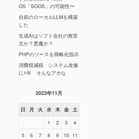
OS「SOOS」の可能性〜
自前のローカルLLMを構築
した
生成Aiはソフト会社の救世
主か？悪魔か？
PHPのソースを簡略化指示
消費税減税 システム改修
に1年 そんなアホな
2023年11月
日
月
火
水
木
金
土
1
2
3
4
5
6
7
8
9
10
11