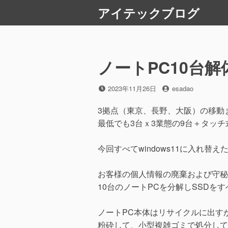
コ
アイテックブログ
ン
テ
ン
ツ
ノートPC10台解
へ
ス
投
投
2023年11月26日
esadao
キ
稿
稿
ッ
日
者
3拠点（東京、長野、大阪）の移動ま
プ
最低でも3台ｘ3業態の9台＋タッ
今回すべてwindows11に入れ替え
お客様の個人情報の廃棄および守秘
10台のノートPCを分解しSSDを
ノートPC本体はリサイクルに出す
粉砕して、小型複雑ゴミで処分して