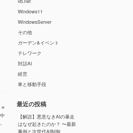
vb.net
Windows11
WindowsServer
その他
ガーデン&イベント
テレワーク
対話AI
経営
車と移動手段
最近の投稿
途中
【解説】悪意なきAIの暴走
。
はなぜ起きたのか？ 〜最新
事例と次世代AI制御