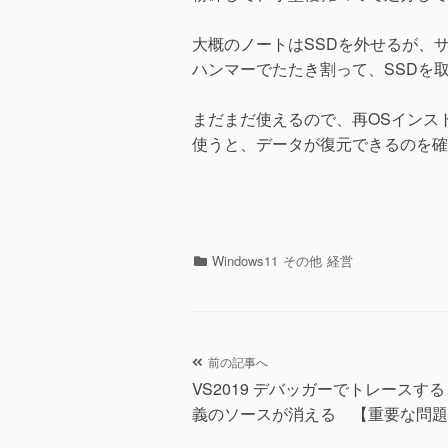
大概のノートはSSDを外せるが、
ハンマーでたたき割って、SSDを
まだまだ使えるので、再OSインス
使うと、データが復元できるのを確
カ
Windows11
その他
経営
テ
ゴ
リ
ー
投
前の記事へ
VS2019 デバッガーでトレースす
稿
義のソースが消える 【重要な問題