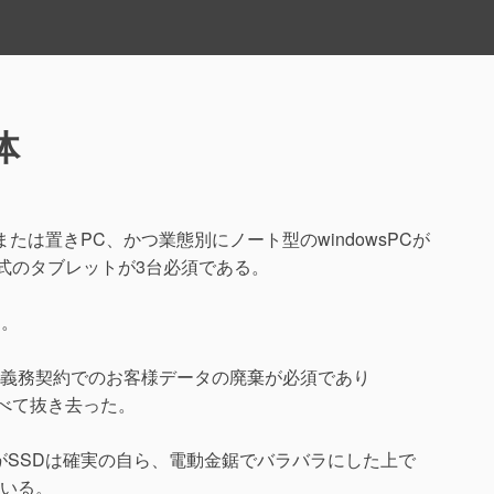
体
たは置きPC、かつ業態別にノート型のwindowsPCが
チ式のタブレットが3台必須である。
た。
義務契約でのお客様データの廃棄が必須であり
すべて抜き去った。
がSSDは確実の自ら、電動金鋸でバラバラにした上で
いる。