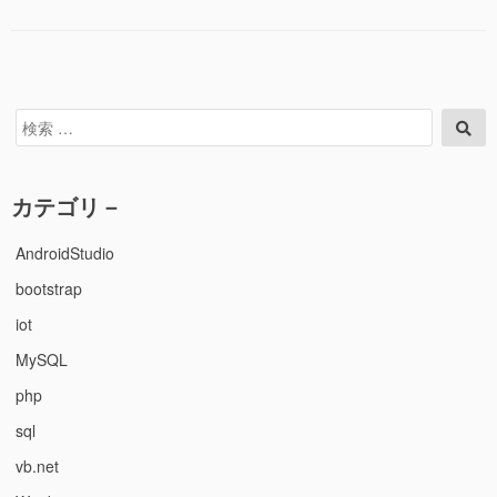
VPSfor
ゴ
Windows
リ
Server
ー
攻
撃
タ
検
検
ー
索
索
ゲ
対
ッ
象:
カテゴリ－
ト”の
AndroidStudio
bootstrap
iot
MySQL
php
sql
vb.net