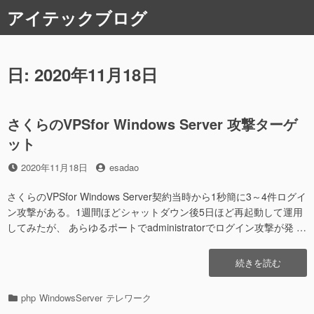
コ
アイテックブログ
ン
テ
ン
ツ
日:
2020年11月18日
へ
ス
キ
さくらのVPSfor Windows Server 攻撃ターゲ
ッ
ット
プ
投
投
2020年11月18日
esadao
稿
稿
日
者
さくらのVPSfor Windows Server契約当時から1秒簡に3～4件ログイ
ン攻撃がある。1週間ほどシャットダウン後5日ほど再起動して運用
してみたが、 あらゆるポートでadministratorでログイン攻撃が発 …
“さ
続きを読む
く
ら
カ
php
WindowsServer
テレワーク
の
テ