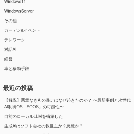
Windows11
WindowsServer
その他
ガーデン&イベント
テレワーク
対話AI
経営
車と移動手段
最近の投稿
【解説】悪意なきAIの暴走はなぜ起きたのか？ 〜最新事例と次世代
AI制御OS「SOOS」の可能性〜
自前のローカルLLMを構築した
生成Aiはソフト会社の救世主か？悪魔か？