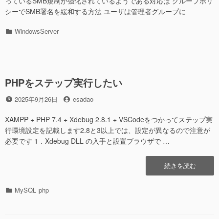
っているSMB規制が強化されているようである対応は グループポリ
シーでSMB署名を緩和する方法 ユーザは管理者グループに
カ
WindowsServer
テ
ゴ
リ
ー
PHPをステップ実行したい
投
投
2025年9月26日
esadao
稿
稿
日
者
XAMPP + PHP 7.4 + Xdebug 2.8.1 + VSCodeをつかってステップ実
行環境設定を記載します2.8と3以上では、設定が異なるので注意が
必要です 1．Xdebug DLL の入手と設置ブラウザで …
“PHP
続きを読む
を
ス
カ
MySQL
php
テ
テ
ッ
ゴ
プ
リ