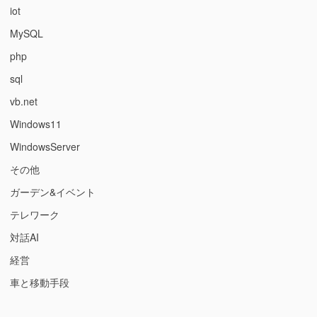
操
ら
iot
作
れ
MySQL
す
る”の
る
php
→
サ
sql
ン
vb.net
プ
ル
Windows11
全
WindowsServer
滅”の
その他
ガーデン&イベント
テレワーク
対話AI
経営
車と移動手段