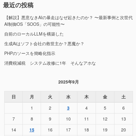
最近の投稿
【解説】悪意なきAIの暴走はなぜ起きたのか？ 〜最新事例と次世代
AI制御OS「SOOS」の可能性〜
自前のローカルLLMを構築した
生成Aiはソフト会社の救世主か？悪魔か？
PHPのソースを簡略化指示
消費税減税 システム改修に1年 そんなアホな
2025年9月
日
月
火
水
木
金
土
1
2
3
4
5
6
7
8
9
10
11
12
13
14
15
16
17
18
19
20