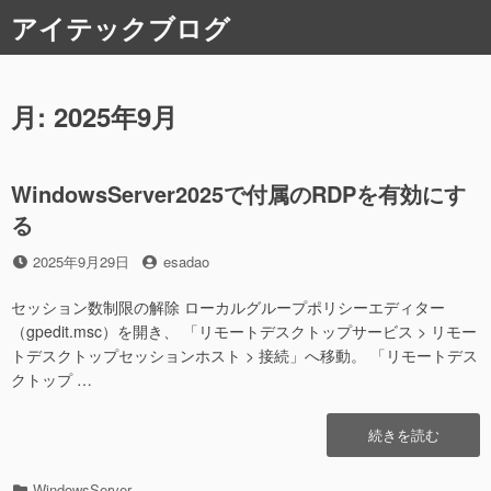
コ
アイテックブログ
ン
テ
ン
ツ
月:
2025年9月
へ
ス
キ
WindowsServer2025で付属のRDPを有効にす
ッ
る
プ
投
投
2025年9月29日
esadao
稿
稿
日
者
セッション数制限の解除 ローカルグループポリシーエディター
（gpedit.msc）を開き、 「リモートデスクトップサービス > リモー
トデスクトップセッションホスト > 接続」へ移動。 「リモートデス
クトップ …
“WindowsServer20
続きを読む
で
付
カ
WindowsServer