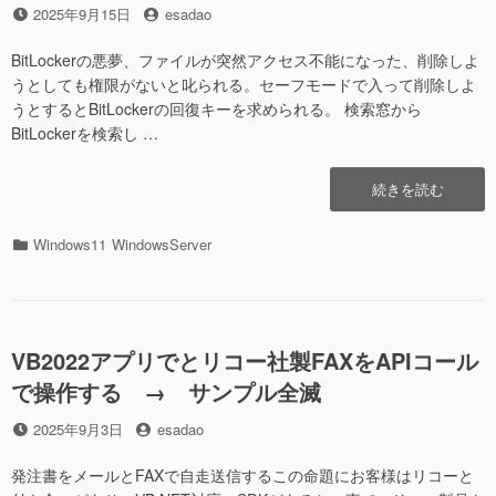
投
投
2025年9月15日
esadao
稿
稿
日
者
BitLockerの悪夢、ファイルが突然アクセス不能になった、削除しよ
うとしても権限がないと叱られる。セーフモードで入って削除しよ
うとするとBitLockerの回復キーを求められる。 検索窓から
BitLockerを検索し …
“BitLocker
続きを読む
の
悪
カ
Windows11
WindowsServer
夢、
テ
フ
ゴ
ァ
リ
イ
ー
ル
VB2022アプリでとリコー社製FAXをAPIコール
が
で操作する → サンプル全滅
突
然
投
投
2025年9月3日
esadao
ア
稿
稿
ク
日
者
発注書をメールとFAXで自走送信するこの命題にお客様はリコーと
セ