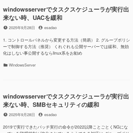
ー
や
windowsserverでタスクスケジューラが実行出
フ
来ない時、UACを緩和
ァ
イ
投
投
2025年9月28日
esadao
ル
稿
稿
共
日
者
1. コントロールパネルから変更する方法（簡易） 2. グループポリシ
有
で
ーで制御する方法（推奨） くれぐれも公開サーバーでは緩和、無効
ト
化はしない事公開するならlinux系をお勧め
ラ
ブ
カ
WindowsServer
ル
テ
の
ゴ
対
リ
応
ー
方
windowsserverでタスクスケジューラが実行出
法”の
来ない時、SMBセキュリティの緩和
投
投
2025年9月28日
esadao
稿
稿
日
者
2019で実行できたバッチ実行の命令が2022以降ことごとくNGにな