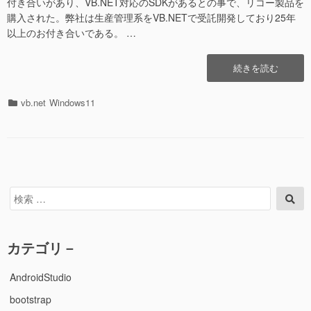
ス
付き合いがあり、VB.NET対応のSDKがあるとの事で、リコー製品を
不
購入された。弊社は生産管理系をVB.NETで受託開発しており25年
能
以上のお付き合いである。 …
に
な
“VB2022
続きを読む
っ
ア
た、
プ
削
カ
vb.net
Windows11
リ
除
テ
で
し
ゴ
と
よ
リ
リ
う
ー
コ
と
ー
し
社
検
て
検
製
索
索
も
FAX
対
権
を
象:
限
カテゴリ－
API
が
コ
な
ー
AndroidStudio
い
ル
と
bootstrap
で
叱