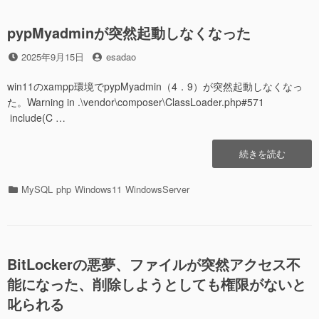
実
ー
行
pypMyadminが突然起動しなくなった
し
た
投
投
2025年9月15日
esadao
い”の
稿
稿
日
者
win11のxampp環境でpypMyadmin（4．9）が突然起動しなくなっ
た。Warning in .\vendor\composer\ClassLoader.php#571
include(C …
“pypMyadmin
続きを読む
が
突
カ
MySQL
php
Windows11
WindowsServer
然
テ
起
ゴ
動
リ
し
ー
な
BitLockerの悪夢、ファイルが突然アクセス不
く
能になった、削除しようとしても権限がないと
な
っ
叱られる
た”の