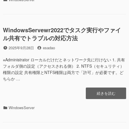
属
テ
の
ゴ
RDP
リ
を
ー
有
WindowsServewr2022でタスク実行やファイ
効
ル共有でトラブルの対応方法
に
す
投
投
2025年9月28日
esadao
る”の
稿
稿
日
者
※Administrator ローカルだけだとネットワーク先に行けない 1. 共有
フォルダ側の設定（アクセスされる側） 2. NTFS（セキュリティ）
権限の設定 共有権限とNTFS権限は両方で「許可」が必要です。ど
ちらか …
“WindowsServewr2
続きを読む
で
タ
カ
WindowsServer
ス
テ
ク
ゴ
実
リ
行