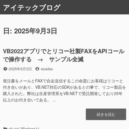
コ
アイテックブログ
ン
テ
ン
ツ
日:
2025年9月3日
へ
ス
キ
VB2022アプリでとリコー社製FAXをAPIコール
ッ
で操作する → サンプル全滅
プ
投
投
2025年9月3日
esadao
稿
稿
日
者
発注書をメールとFAXで自走送信するこの命題にお客様はリコーと
付き合いがあり、VB.NET対応のSDKがあるとの事で、リコー製品を
購入された。弊社は生産管理系をVB.NETで受託開発しており25年
以上のお付き合いである。 …
“VB2022
続きを読む
ア
プ
カ
vb.net
Windows11