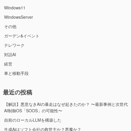
ル
Windows11
全
WindowsServer
滅”の
その他
ガーデン&イベント
テレワーク
対話AI
経営
車と移動手段
最近の投稿
【解説】悪意なきAIの暴走はなぜ起きたのか？ 〜最新事例と次世代
AI制御OS「SOOS」の可能性〜
自前のローカルLLMを構築した
生成Aiはソフト会社の救世主か？悪魔か？