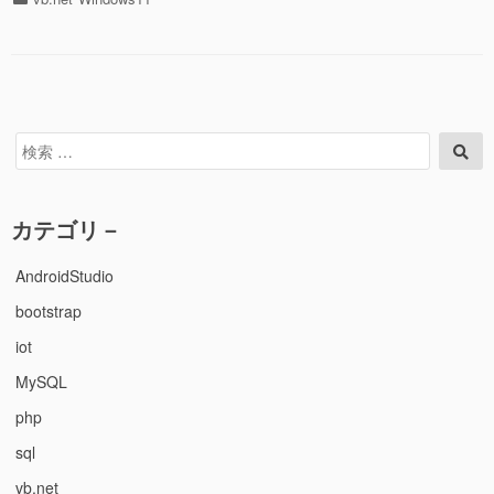
リ
テ
で
ゴ
と
リ
リ
ー
コ
ー
社
検
検
製
索
索
FAX
対
を
象:
カテゴリ－
API
コ
ー
AndroidStudio
ル
bootstrap
で
操
iot
作
MySQL
す
る
php
→
サ
sql
ン
vb.net
プ